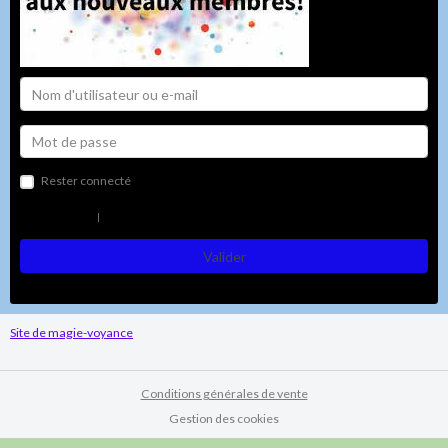
Rester connecté
Créer un compte
|
Mot de passe perdu ?
Valider
Site de magie-voyance
Conditions générales de vente
Gestion des cookies