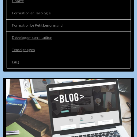
Charte
Formation en Tarologie
Formation Le Petit Lenormand
Développer son intuition
Témoignages
FAQ