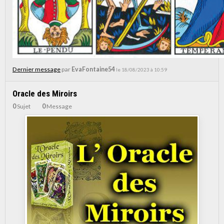
Dernier message
par
EvaFontaine54
le 18/08/2023 à 10:59
Oracle des Miroirs
0
Sujet
0
Message